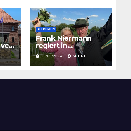
ALLGEMEIN
Frank Niermann
ver
regiert in
Hiddingsen
10/05/2024
ANDRE
est