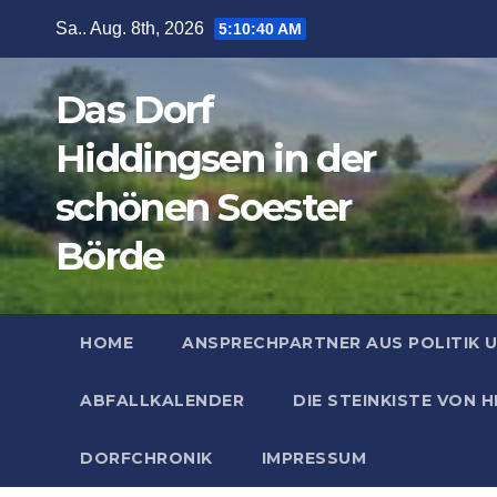
Zum
Sa.. Aug. 8th, 2026
5:10:41 AM
Inhalt
springen
Das Dorf
Hiddingsen in der
schönen Soester
Börde
HOME
ANSPRECHPARTNER AUS POLITIK 
ABFALLKALENDER
DIE STEINKISTE VON 
DORFCHRONIK
IMPRESSUM