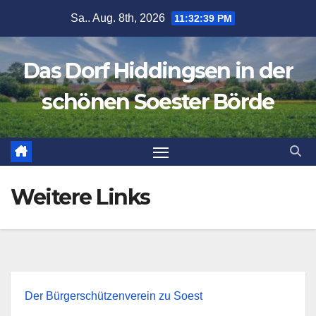
Zum
Sa.. Aug. 8th, 2026
11:32:39 PM
Inhalt
springen
Das Dorf Hiddingsen in der
schönen Soester Börde
Weitere Links
Der Bürgerschützenverein zu Soest