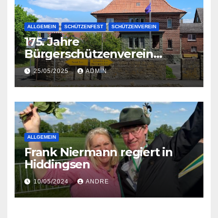
ALLGEMEIN
SCHÜTZENFEST
SCHÜTZENVEREIN
175. Jahre
Bürgerschützenverein
Ruploh-Hiddingsen-
25/05/2025
ADMIN
Lendringsen-Soest
ALLGEMEIN
Frank Niermann regiert in
Hiddingsen
10/05/2024
ANDRE