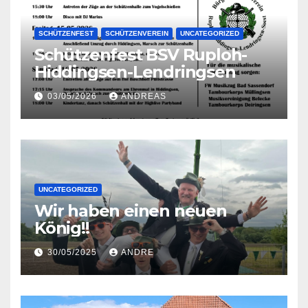
SCHÜTZENFEST
SCHÜTZENVEREIN
UNCATEGORIZED
Schützenfest BSV Ruploh-
Hiddingsen-Lendringsen
03/05/2026
ANDREAS
UNCATEGORIZED
Wir haben einen neuen
König!!
30/05/2025
ANDRE