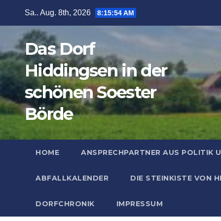
Zum
Sa.. Aug. 8th, 2026
8:15:55 AM
Inhalt
springen
Das Dorf
Hiddingsen in der
schönen Soester
Börde
HOME
ANSPRECHPARTNER AUS POLITIK 
ABFALLKALENDER
DIE STEINKISTE VON 
DORFCHRONIK
IMPRESSUM