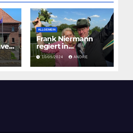
ALLGEMEIN
Frank Niermann
ver
regiert in
Hiddingsen
10/05/2024
ANDRE
est