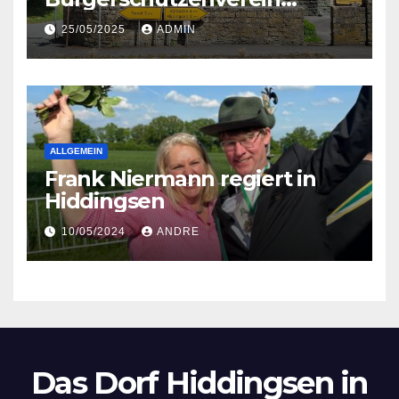
Ruploh-Hiddingsen-
25/05/2025
ADMIN
Lendringsen-Soest
ALLGEMEIN
Frank Niermann regiert in
Hiddingsen
10/05/2024
ANDRE
Das Dorf Hiddingsen in