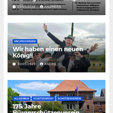
03/05/2026
ANDREAS
UNCATEGORIZED
Wir haben einen neuen
König!!
30/05/2025
ANDRE
ALLGEMEIN
SCHÜTZENFEST
SCHÜTZENVEREIN
175. Jahre
Bürgerschützenverein